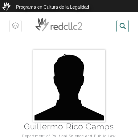
Programa en Cultura de la Legalidad
redcllc2
Toggle
navigation
Guillermo Rico Camps
Department of Political Science and Public Law