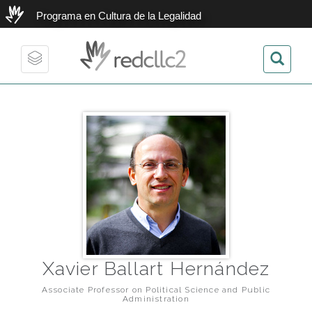
Programa en Cultura de la Legalidad
redcllc2
Toggle
navigation
Xavier Ballart Hernández
Associate Professor on Political Science and Public
Administration