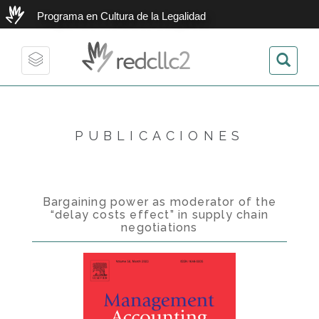
Programa en Cultura de la Legalidad
redcllc2
Toggle
navigation
PUBLICACIONES
Bargaining power as moderator of the
“delay costs effect” in supply chain
negotiations