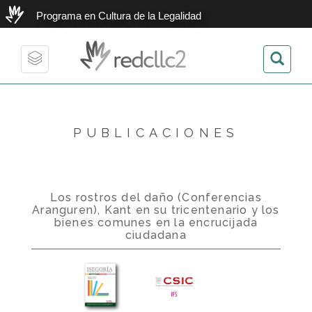
Programa en Cultura de la Legalidad
redcllc2
Toggle
navigation
PUBLICACIONES
Los rostros del daño (Conferencias
Aranguren), Kant en su tricentenario y los
bienes comunes en la encrucijada
ciudadana