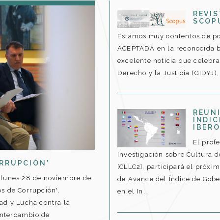
REVIS
SCOP
Estamos muy contentos de po
ACEPTADA en la reconocida ba
excelente noticia que celebr
Derecho y la Justicia (GIDYJ),
REUNI
ÍNDI
IBER
El prof
Investigación sobre Cultura d
RRUPCIÓN'
[CLLC2], participará el próxi
a lunes 28 de noviembre de
de Avance del Índice de Gob
s de Corrupción',
en el In...
ad y Lucha contra la
 intercambio de