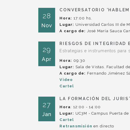
CONVERSATORIO 'HABLEM
28
Hora:
17:00 hs.
Nov
Lugar:
Universidad Carlos III de 
A cargo de:
José María Sauca Ca
RIESGOS DE INTEGRIDAD 
29
Estrategias e instrumentos para 
Apr
Hora:
09:30
Lugar:
Sala de Vistas. Facultad d
A cargo de:
Fernando Jiménez S
Video
Cartel
LA FORMACIÓN DEL JURIST
27
Hora
: 12:00 - 14:00
Jan
Lugar:
UC3M - Campus Puerta de 
Cartel
Retransmisión
en directo