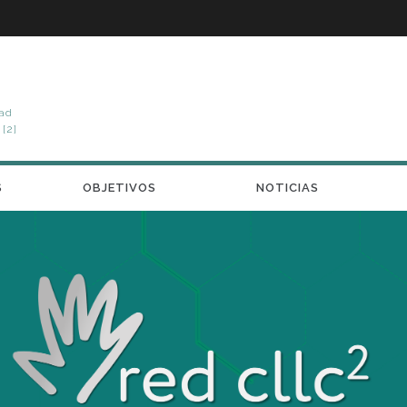
dad
[2]
S
OBJETIVOS
NOTICIAS