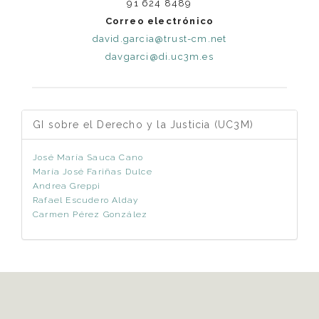
91 624 8489
Correo electrónico
david.garcia@trust-cm.net
davgarci@di.uc3m.es
GI sobre el Derecho y la Justicia (UC3M)
José María Sauca Cano
María José Fariñas Dulce
Andrea Greppi
Rafael Escudero Alday
Carmen Pérez González