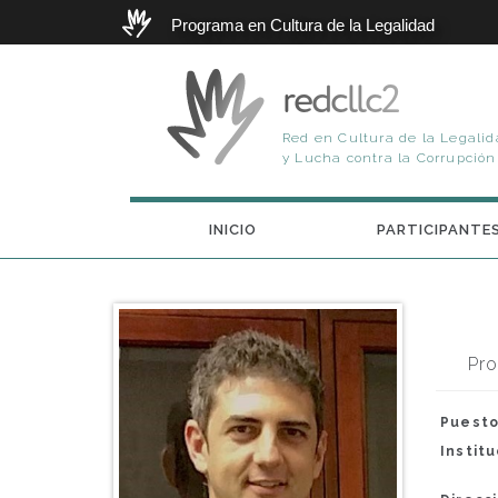
Programa en Cultura de la Legalidad
redcllc2
Red en Cultura de la Legali
y Lucha contra la Corrupción 
INICIO
PARTICIPANTE
Pro
Puesto
Instit