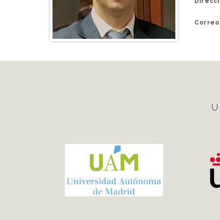
Direcci
Correo
U