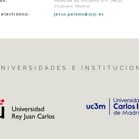
ón:
Paseo de los artilleros s/n, 28032,
Vicálvaro, Madrid.
 electrónico:
jesus.palomo@urjc.es
NIVERSIDADES E INSTITUCIO