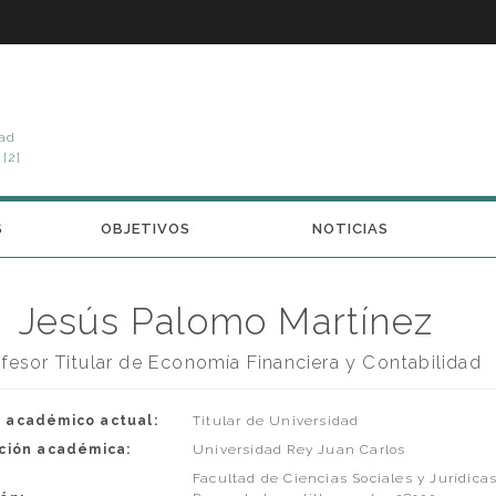
dad
[2]
S
OBJETIVOS
NOTICIAS
Jesús Palomo Martínez
fesor Titular de Economía Financiera y Contabilidad
 académico actual:
Titular de Universidad
ución académica:
Universidad Rey Juan Carlos
Facultad de Ciencias Sociales y Jurídicas