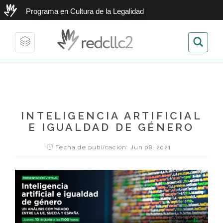
Programa en Cultura de la Legalidad
redcllc2
Toggle
navigation
INTELIGENCIA ARTIFICIAL
E IGUALDAD DE GÉNERO
Fecha de publicación: Jun 08, 2021