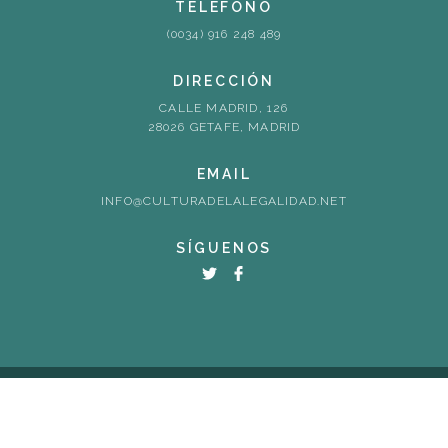
TELÉFONO
(0034) 916 248 489
DIRECCIÓN
CALLE MADRID, 126
28026 GETAFE, MADRID
EMAIL
INFO@CULTURADELALEGALIDAD.NET
SÍGUENOS
© redcllc2. 2026. Todos los derechos reservados
Política de cookies
Volver al inicio